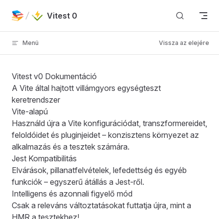
Skip to content
Vitest 0
Menü
Vissza az elejére
Vitest v0 Dokumentáció
A Vite által hajtott villámgyors egységteszt
keretrendszer
Vite-alapú
Használd újra a Vite konfigurációdat, transzformereidet,
feloldóidet és pluginjeidet – konzisztens környezet az
alkalmazás és a tesztek számára.
Jest Kompatibilitás
Elvárások, pillanatfelvételek, lefedettség és egyéb
funkciók – egyszerű átállás a Jest-ről.
Intelligens és azonnali figyelő mód
Csak a releváns változtatásokat futtatja újra, mint a
HMR a tesztekhez!