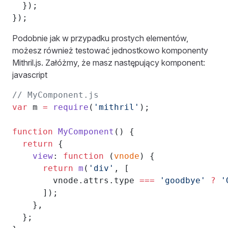
  });
});
Podobnie jak w przypadku prostych elementów,
możesz również testować jednostkowo komponenty
Mithril.js. Załóżmy, że masz następujący komponent:
javascript
// MyComponent.js
var
 m 
=
 require
(
'mithril'
);
function
 MyComponent
() {
  return
 {
    view
: 
function
 (
vnode
) {
      return
 m
(
'div'
, [
        vnode.attrs.type 
===
 'goodbye'
 ?
 '
      ]);
    },
  };