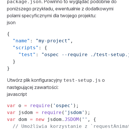
. Powinno to wyglądać podobnie do
package.json
poniższego przykładu, ewentualnie z dodatkowymi
polami specyficznymi dla twojego projektu:
json
{
  "name"
: 
"my-project"
,
  "scripts"
: {
    "test"
: 
"ospec --require ./test-setup.
  }
}
Utwórz plik konfiguracyjny
o
test-setup.js
następującej zawartości:
javascript
var
 o 
=
 require
(
'ospec'
);
var
 jsdom 
=
 require
(
'jsdom'
);
var
 dom 
=
 new
 jsdom.
JSDOM
(
''
, {
  // Umożliwia korzystanie z `requestAnima