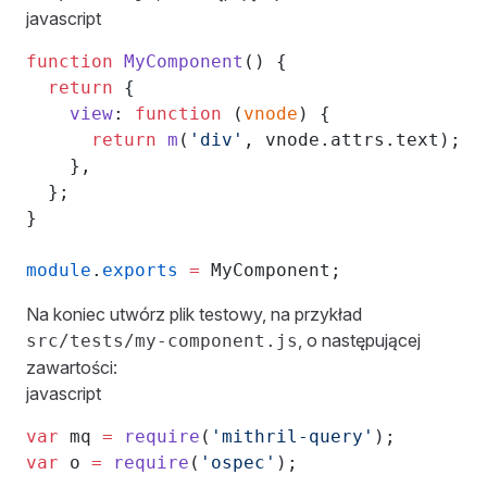
javascript
function
 MyComponent
() {
  return
 {
    view
: 
function
 (
vnode
) {
      return
 m
(
'div'
, vnode.attrs.text);
    },
  };
}
module
.
exports
 =
 MyComponent;
Na koniec utwórz plik testowy, na przykład
, o następującej
src/tests/my-component.js
zawartości:
javascript
var
 mq 
=
 require
(
'mithril-query'
);
var
 o 
=
 require
(
'ospec'
);