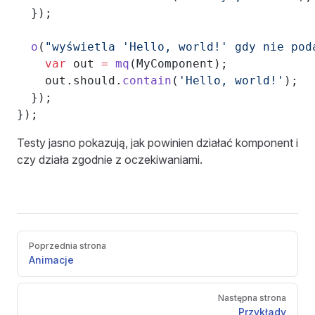
  });
  o
(
"wyświetla 'Hello, world!' gdy nie pod
    var
 out 
=
 mq
(MyComponent);
    out.should.
contain
(
'Hello, world!'
);
  });
});
Testy jasno pokazują, jak powinien działać komponent i
czy działa zgodnie z oczekiwaniami.
Pager
Poprzednia strona
Animacje
Następna strona
Przykłady