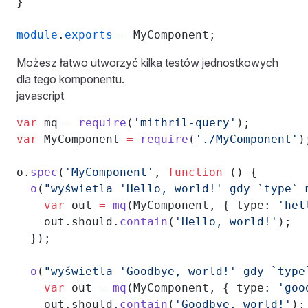
}
module
.
exports
 =
 MyComponent;
Możesz łatwo utworzyć kilka testów jednostkowych
dla tego komponentu.
javascript
var
 mq 
=
 require
(
'mithril-query'
);
var
 MyComponent 
=
 require
(
'./MyComponent'
)
o.
spec
(
'MyComponent'
, 
function
 () {
  o
(
"wyświetla 'Hello, world!' gdy `type` 
    var
 out 
=
 mq
(MyComponent, { type: 
'hel
    out.should.
contain
(
'Hello, world!'
);
  });
  o
(
"wyświetla 'Goodbye, world!' gdy `type
    var
 out 
=
 mq
(MyComponent, { type: 
'goo
    out.should.
contain
(
'Goodbye, world!'
);