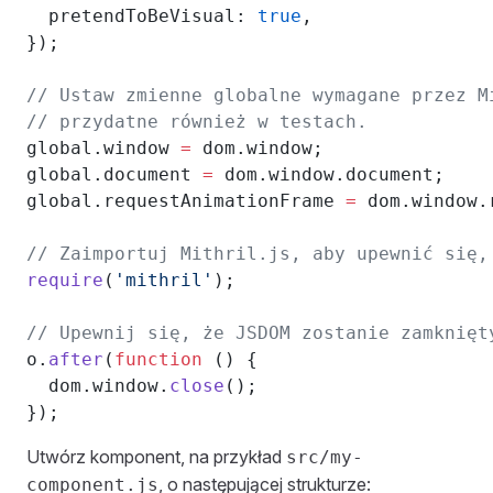
  pretendToBeVisual: 
true
,
});
// Ustaw zmienne globalne wymagane przez M
// przydatne również w testach.
global.window 
=
 dom.window;
global.document 
=
 dom.window.document;
global.requestAnimationFrame 
=
 dom.window.
// Zaimportuj Mithril.js, aby upewnić się,
require
(
'mithril'
);
// Upewnij się, że JSDOM zostanie zamknięt
o.
after
(
function
 () {
  dom.window.
close
();
});
Utwórz komponent, na przykład
src/my-
, o następującej strukturze:
component.js