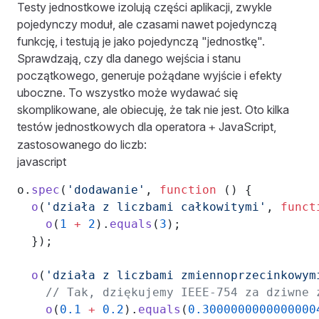
Testy jednostkowe izolują części aplikacji, zwykle
pojedynczy moduł, ale czasami nawet pojedynczą
funkcję, i testują je jako pojedynczą "jednostkę".
Sprawdzają, czy dla danego wejścia i stanu
początkowego, generuje pożądane wyjście i efekty
uboczne. To wszystko może wydawać się
skomplikowane, ale obiecuję, że tak nie jest. Oto kilka
testów jednostkowych dla operatora
JavaScript,
+
zastosowanego do liczb:
javascript
o.
spec
(
'dodawanie'
, 
function
 () {
  o
(
'działa z liczbami całkowitymi'
, 
funct
    o
(
1
 +
 2
).
equals
(
3
);
  });
  o
(
'działa z liczbami zmiennoprzecinkowym
    // Tak, dziękujemy IEEE-754 za dziwne 
    o
(
0.1
 +
 0.2
).
equals
(
0.3000000000000000