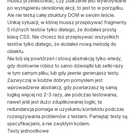
musisz przetestować, czy zdarzenie jest wywoływane
po wystąpieniu określonej akcji, to jest to w porządku.
Ale nie testuj całej struktury DOM w swoim teście.
Unikaj sytuacji, w której musisz przepisywać fragmenty
5 różnych testów tylko dlatego, że dodałeś prostą
klasę CSS. Nie chcesz też przepisywać wszystkich
testów tylko dlatego, że dodałeś nową metodę do
obiektu.
Nie bój się powtórzeń i stosuj abstrakcję tylko wtedy,
gdy dosłownie robisz to samo dziesiątki lub setki razy
w tym samym pliku, lub gdy jawnie generujesz testy.
Zazwyczaj w kodzie dobrym pomysłem jest
wprowadzenie abstrakcji, gdy powtarzasz tę samą
logikę więcej niż 2-3 razy, ale podczas testowania,
nawet jeśli jest dużo zduplikowanej logiki, ta
redundancja pomaga w uzyskaniu kontekstu podczas
rozwiązywania problemów z testami. Pamiętaj: testy są
specyfikacjami, a nie zwykłym kodem.
Testy jednostkowe