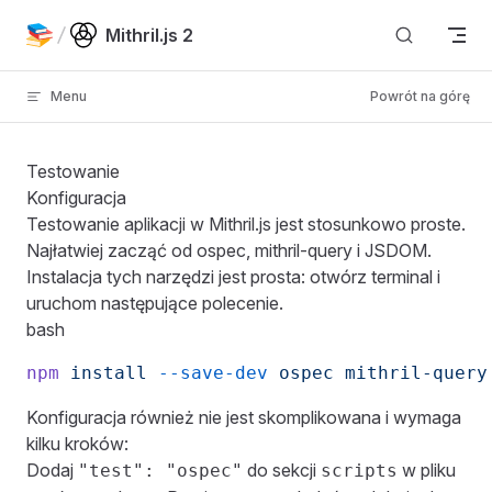
Skip to content
Mithril.js 2
Menu
Powrót na górę
Testowanie
Konfiguracja
Testowanie aplikacji w Mithril.js jest stosunkowo proste.
Najłatwiej zacząć od
ospec
,
mithril-query
i JSDOM.
Instalacja tych narzędzi jest prosta: otwórz terminal i
uruchom następujące polecenie.
bash
npm
 install
 --save-dev
 ospec
 mithril-query
Konfiguracja również nie jest skomplikowana i wymaga
kilku kroków:
Dodaj
do sekcji
w pliku
"test": "ospec"
scripts