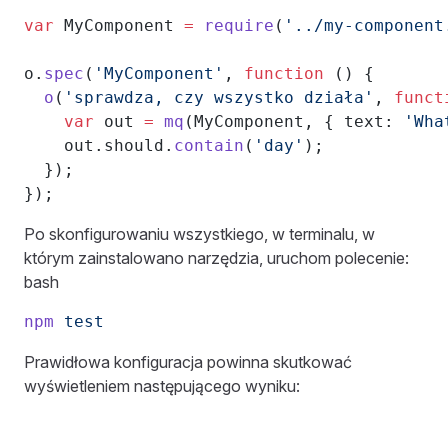
var
 MyComponent 
=
 require
(
'../my-component
o.
spec
(
'MyComponent'
, 
function
 () {
  o
(
'sprawdza, czy wszystko działa'
, 
funct
    var
 out 
=
 mq
(MyComponent, { text: 
'Wha
    out.should.
contain
(
'day'
);
  });
});
Po skonfigurowaniu wszystkiego, w terminalu, w
którym zainstalowano narzędzia, uruchom polecenie:
bash
npm
 test
Prawidłowa konfiguracja powinna skutkować
wyświetleniem następującego wyniku: