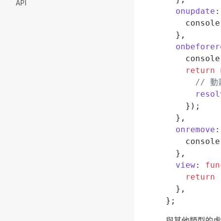
API
  onupdate
:
    console
  },
  onbeforer
    console
    return
 
      //
      resol
    });
  },
  onremove
:
    console
  },
  view
: 
fun
    return
 
  },
};
與其他類型的虛