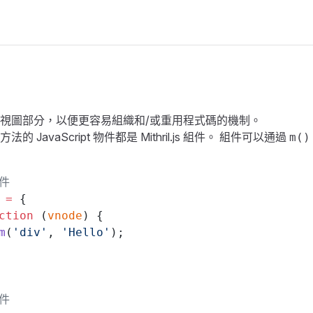
視圖部分，以便更容易組織和/或重用程式碼的機制。
方法的 JavaScript 物件都是 Mithril.js 組件。 組件可以通過
m()
件
 
=
 {
ction
 (
vnode
) {
m
(
'div'
, 
'Hello'
);
件