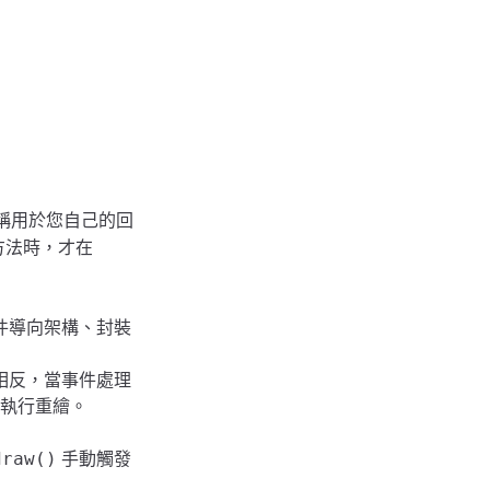
稱用於您自己的回
期方法時，才在
物件導向架構、封裝
 相反，當事件處理
會執行重繪。
手動觸發
draw()