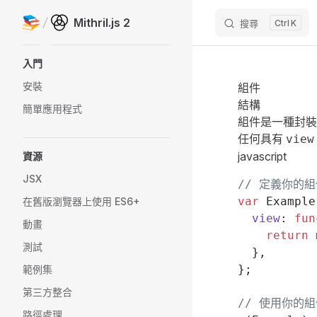
Mithril.js 2
搜尋
K
Skip to content
Sidebar Navigation
入門
安裝
組件
結構
簡單應用程式
組件是一種封裝
任何具有
view
javascript
資源
JSX
// 定義你的組
var
 Example
在舊版瀏覽器上使用 ES6+
  view
: 
fun
動畫
    return
 
測試
  },
};
範例集
第三方整合
// 使用你的組
路徑處理