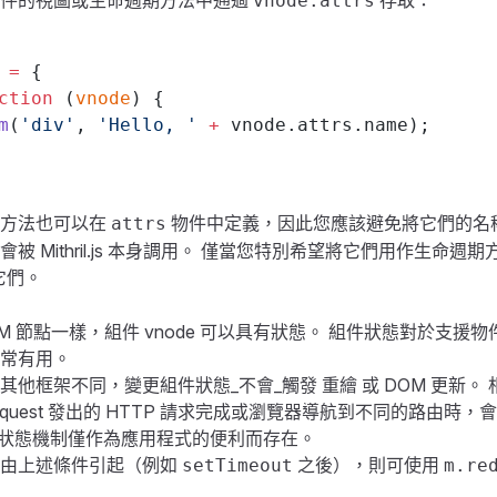
組件的視圖或生命週期方法中通過
存取：
vnode.attrs
 
=
 {
ction
 (
vnode
) {
m
(
'div'
, 
'Hello, '
 +
 vnode.attrs.name);
期方法也可以在
物件中定義，因此您應該避免將它們的名
attrs
被 Mithril.js 本身調用。 僅當您特別希望將它們用作生命週
它們。
M 節點一樣，組件 vnode 可以具有狀態。 組件狀態對於支援
常有用。
其他框架不同，變更組件狀態_不會_觸發
重繪
或 DOM 更新。
quest
發出的 HTTP 請求完成或瀏覽器導航到不同的路由時，
s 的組件狀態機制僅作為應用程式的便利而存在。
非由上述條件引起（例如
之後），則可使用
setTimeout
m.re