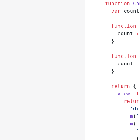
function
 Co
  var
 count
  function
 
    count 
+
  }
  function
 
    count 
-
  }
  return
 {
    view
: 
f
      retur
        'di
        m
(
'
        m
(
          '
          {