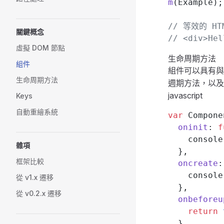
m
(Example);
// 等效的 HT
關鍵概念
// <div>Hel
虛擬 DOM 節點
生命周期方法
組件
組件可以具有與
生命周期方法
週期方法，以
javascript
Keys
自動重繪系統
var
 Compone
  oninit
: 
f
    console
雜項
  },
框架比較
  oncreate
:
    console
從 v1.x 遷移
  },
從 v0.2.x 遷移
  onbeforeu
    return
 
  },