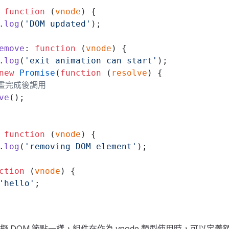
 
function
 (
vnode
) {
.
log
(
'DOM updated'
);
emove
: 
function
 (
vnode
) {
.
log
(
'exit animation can start'
);
new
 Promise
(
function
 (
resolve
) {
 動畫完成後調用
ve
();
 
function
 (
vnode
) {
.
log
(
'removing DOM element'
);
ction
 (
vnode
) {
'hello'
;
擬 DOM 節點一樣，組件在作為 vnode 類型使用時，可以定