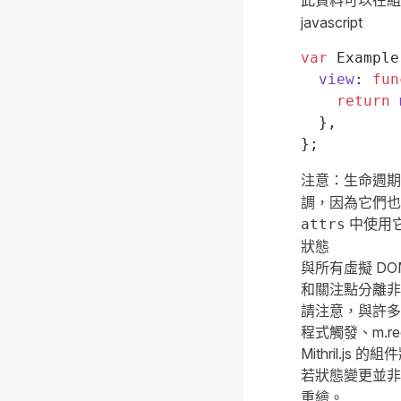
此資料可以在
javascript
var
 Example
  view
: 
fun
    return
 
  },
};
注意：生命週
調，因為它們也會
中使用
attrs
狀態
與所有虛擬 DO
和關注點分離非
請注意，與許多
程式觸發、
m.re
Mithril.j
若狀態變更並
重繪。