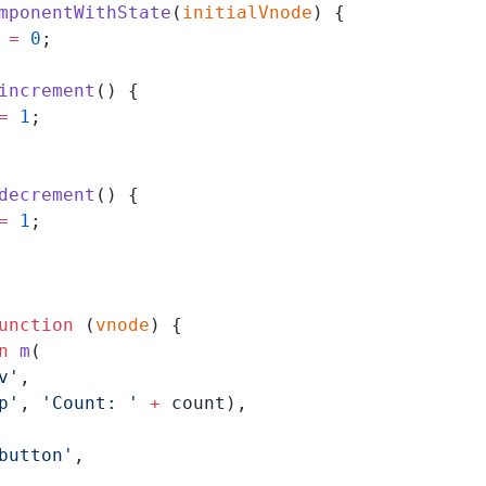
mponentWithState
(
initialVnode
) {
 
=
 0
;
increment
() {
=
 1
;
decrement
() {
=
 1
;
unction
 (
vnode
) {
n
 m
(
v'
,
p'
, 
'Count: '
 +
 count),
button'
,