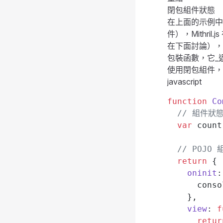
閉包組件狀態
在上面的示例中，每個
件），Mithr
在下面討論），
包裝函數，它_
使用閉包組件，
javascript
function
 Co
  // 組件
  var
 count
  // POJ
  return
 {
    oninit
:
      conso
    },
    view
: 
f
      retur