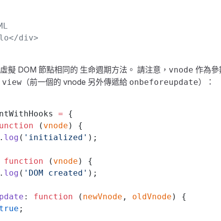
ML
lo</div>
虛擬 DOM 節點相同的
生命週期方法
。 請注意，
作為參
vnode
及
（前一個的 vnode 另外傳遞給
）：
view
onbeforeupdate
ntWithHooks 
=
 {
unction
 (
vnode
) {
.
log
(
'initialized'
);
 
function
 (
vnode
) {
.
log
(
'DOM created'
);
pdate
: 
function
 (
newVnode
, 
oldVnode
) {
true
;