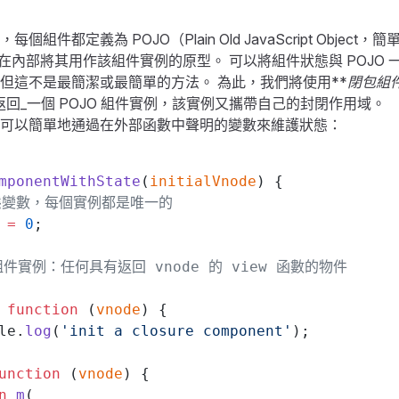
組件都定義為 POJO（Plain Old JavaScript Object，簡單的 
il.js 在內部將其用作該組件實例的原型。 可以將組件狀態與 POJ
但這不是最簡潔或最簡單的方法。 為此，我們將使用**
閉包組
返回_一個 POJO 組件實例，該實例又攜帶自己的封閉作用域。
可以簡單地通過在外部函數中聲明的變數來維護狀態：
mponentWithState
(
initialVnode
) {
狀態變數，每個實例都是唯一的
 
=
 0
;
O 組件實例：任何具有返回 vnode 的 view 函數的物件
 
function
 (
vnode
) {
le.
log
(
'init a closure component'
);
unction
 (
vnode
) {
n
 m
(