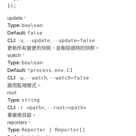
});
update
*
Type:
boolean
Default:
false
CLI:
,
,
-u
--update
--update=false
更新所有變更的快照，並刪除過時的快照。
watch
*
Type:
boolean
Default:
!process.env.CI
CLI:
,
,
-w
--watch
--watch=false
啟用監視模式。
root
Type:
string
CLI:
,
-r <path>
--root=<path>
專案根目錄。
reporters
*
Type:
Reporter | Reporter[]