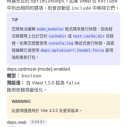
時擴充您的
。如果 Vitest 在
optimizeDeps
exclude
中列出相同的選項，則會自動從
中移除它們。
include
TIP
您將無法編輯
程式碼來進行除錯，因為程
node_modules
式碼實際上位於您的
或
目錄
cacheDir
test.cache.dir
裡。如果您想要使用
陳述式進行除錯，請直
console.log
接編輯它或使用
選項
deps.optimizer?.[mode].force
強制重新打包。
deps.optimizer.{mode}.enabled
類型：
boolean
預設值：
自 Vitest 1.3.0 起為
false
啟用依賴項最佳化。
WARNING
此選項僅適用於 Vite 4.3.2 及更高版本。
deps.web
0.34.2+