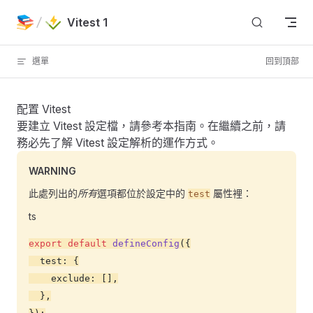
Skip to content
Vitest 1
選單
回到頂部
配置 Vitest
要建立 Vitest 設定檔，請參考
本指南
。在繼續之前，請
務必先了解 Vitest 設定解析的運作方式。
WARNING
此處列出的
所有
選項都位於設定中的
屬性裡：
test
ts
export
 default
 defineConfig
({
  test: {
    exclude: [],
  },