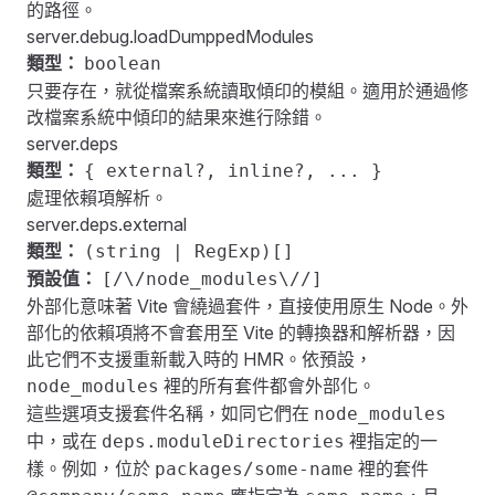
的路徑。
server.debug.loadDumppedModules
類型：
boolean
只要存在，就從檔案系統讀取傾印的模組。適用於通過修
改檔案系統中傾印的結果來進行除錯。
server.deps
類型：
{ external?, inline?, ... }
處理依賴項解析。
server.deps.external
類型：
(string | RegExp)[]
預設值：
[/\/node_modules\//]
外部化意味著 Vite 會繞過套件，直接使用原生 Node。外
部化的依賴項將不會套用至 Vite 的轉換器和解析器，因
此它們不支援重新載入時的 HMR。依預設，
裡的所有套件都會外部化。
node_modules
這些選項支援套件名稱，如同它們在
node_modules
中，或在
裡指定的一
deps.moduleDirectories
樣。例如，位於
裡的套件
packages/some-name