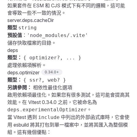
如果套件在 ESM 和 CJS 模式下有不同的邏輯，這可能
會導致一些不一致的情況。
server.deps.cacheDir
類型
string
預設值
：
'node_modules/.vite'
儲存快取檔案的目錄。
deps
類型：
{ optimizer?, ... }
處理依賴項解析。
deps.optimizer
0.34.0+
類型：
{ ssr?, web? }
另請參閱：
相依性最佳化選項
啟用依賴項最佳化。如果您有很多測試，這可能會提高其
效能。在 Vitest 0.34.0 之前，它被命名為
。
deps.experimentalOptimizer
當 Vitest 遇到
中列出的外部函式庫時，它會使
include
用 esbuild 將其打包到單一檔案中，並將其匯入為整個模
組。這有幾個優點：