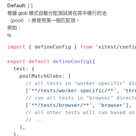
Default:
[]
根據 glob 模式自動分配測試將在其中運行的池
（pool）。將使用第一個匹配項。
例如：
ts
import
 { defineConfig } 
from
 'vitest/confi
export
 default
 defineConfig
({
  test: {
    poolMatchGlobs: [
      // all tests in "worker-specific" di
      [
'**/tests/worker-specific/**'
, 
'thr
      // run all tests in "browser" direct
      [
'**/tests/browser/**'
, 
'browser'
],
      // all other tests will run based on
      // ...
    ],
  },