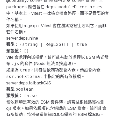
應指定為
，且
@company/some-name
some-name
應包含在
packages
deps.moduleDirectories
中。基本上，Vitest 一律檢查檔案路徑，而不是實際的套
件名稱。
如果使用 regexp，Vitest 會在
檔案路徑
上呼叫它，而非
套件名稱。
server.deps.inline
類型：
(string | RegExp)[] | true
預設值：
[]
Vite 會處理內嵌模組。這可能有助於處理以 ESM 格式發
布
的套件 (Node 無法直接處理)。
.js
如果為
，則每個依賴項都會內嵌。預設會內嵌
true
中指定的所有依賴項。
ssr.noExternal
server.deps.fallbackCJS
類型
boolean
預設值：
false
當依賴項是有效的 ESM 套件時，請嘗試根據路徑推測
cjs 版本。如果依賴項包含錯誤的 ESM 檔案，這可能會
有所幫助，特別是當依賴項具有錯誤的 ESM 檔案時。