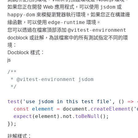
如果您正在開發 Web 應用程式，可以使用
或
jsdom
來模擬瀏覽器執行環境。如果您正在構建邊
happy-dom
緣函數，可以使用
環境。
edge-runtime
您可以透過在檔案頂部添加
@vitest-environment
docblock 或註解，為該檔案中的所有測試指定不同的環
境：
Docblock 樣式：
js
/**
 * @vitest-environment jsdom
 */
test
(
'use jsdom in this test file'
, () 
=>
 
  const
 element
 =
 document.
createElement
(
'
  expect
(element).not.
toBeNull
();
});
註解樣式：