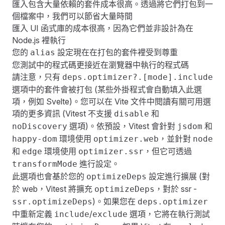
匯入包含大量依賴的套件成本很高。透過將它們打包到一
個檔案中，我們可以節省大量時間
匯入 UI 函式庫的成本很高，因為它們並非設計為在
Node.js 裡執行
您的
設定現在在打包的套件裡受到尊重
alias
您測試中的程式碼更接近在瀏覽器中執行的程式碼
請注意，只有
deps.optimizer?.[mode].include
選項中的套件會被打包 (某些外掛程式會自動填入此選
項，例如 Svelte)。您可以在
Vite
文件中閱讀有關可用選
項的更多資訊 (Vitest 不支援
和
disable
選項)。依預設，Vitest 會針對
和
noDiscovery
jsdom
環境使用
，並針對
happy-dom
optimizer.web
node
和
環境使用
，但它可透過
edge
optimizer.ssr
進行設定。
transformMode
此選項也會基於您的
設定進行擴展 (對
optimizeDeps
於 web，Vitest 將擴充
，對於 ssr -
optimizeDeps
)。如果您在
ssr.optimizeDeps
deps.optimizer
中重新定義
/
選項，它將在執行測試
include
exclude