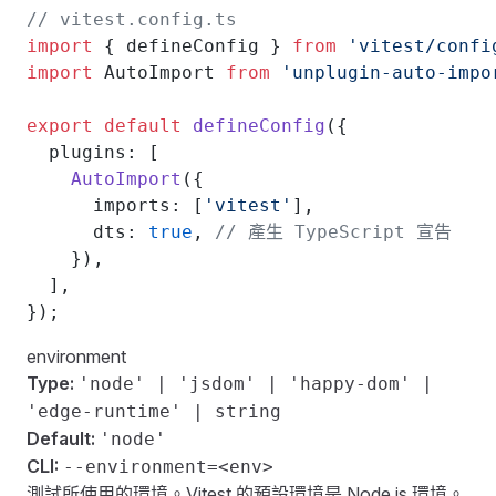
// vitest.config.ts
import
 { defineConfig } 
from
 'vitest/confi
import
 AutoImport 
from
 'unplugin-auto-impo
export
 default
 defineConfig
({
  plugins: [
    AutoImport
({
      imports: [
'vitest'
],
      dts: 
true
, 
// 產生 TypeScript 宣告
    }),
  ],
});
environment
Type:
'node' | 'jsdom' | 'happy-dom' |
'edge-runtime' | string
Default:
'node'
CLI:
--environment=<env>
測試所使用的環境。Vitest 的預設環境是 Node.js 環境。