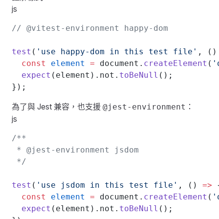
js
// @vitest-environment happy-dom
test
(
'use happy-dom in this test file'
, ()
  const
 element
 =
 document.
createElement
(
'
  expect
(element).not.
toBeNull
();
});
為了與 Jest 兼容，也支援
：
@jest-environment
js
/**
 * @jest-environment jsdom
 */
test
(
'use jsdom in this test file'
, () 
=>
 
  const
 element
 =
 document.
createElement
(
'
  expect
(element).not.
toBeNull
();