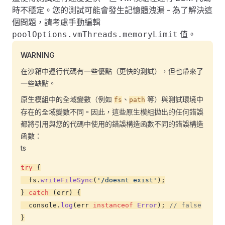
時不穩定。您的測試可能會發生記憶體洩漏 - 為了解決這
個問題，請考慮手動編輯
值。
poolOptions.vmThreads.memoryLimit
WARNING
在沙箱中運行代碼有一些優點（更快的測試），但也帶來了
一些缺點。
原生模組中的全域變數（例如
、
等）與測試環境中
fs
path
存在的全域變數不同。因此，這些原生模組拋出的任何錯誤
都將引用與您的代碼中使用的錯誤構造函數不同的錯誤構造
函數：
ts
try
 {
  fs.
writeFileSync
(
'/doesnt exist'
);
} 
catch
 (err) {
  console.
log
(err 
instanceof
 Error
); 
// false
}