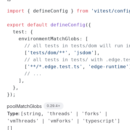
import
 { defineConfig } 
from
 'vitest/confi
export
 default
 defineConfig
({
  test: {
    environmentMatchGlobs: [
      // all tests in tests/dom will run i
      [
'tests/dom/**'
, 
'jsdom'
],
      // all tests in tests/ with .edge.te
      [
'**/*.edge.test.ts'
, 
'edge-runtime'
      // ...
    ],
  },
});
poolMatchGlobs
0.29.4+
Type:
[string, 'threads' | 'forks' |
'vmThreads' | 'vmForks' | 'typescript']
[]