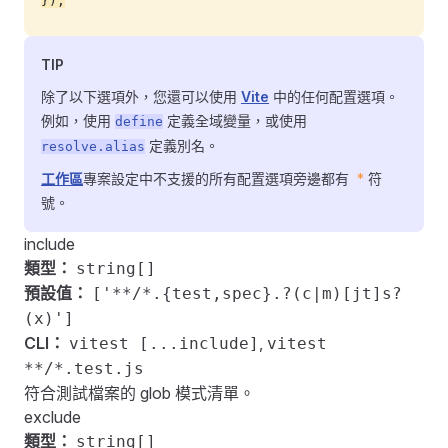
});
TIP
除了以下選項外，您還可以使用
Vite
中的任何配置選項。
例如，使用
定義全域變量，或使用
define
定義別名。
resolve.alias
工作區
專案設定中不支援的所有配置選項旁邊都有
*
符
號。
include
類型：
string[]
預設值：
['**/*.{test,spec}.?(c|m)[jt]s?
(x)']
CLI：
,
vitest [...include]
vitest
**/*.test.js
符合測試檔案的 glob 模式清單。
exclude
類型：
string[]