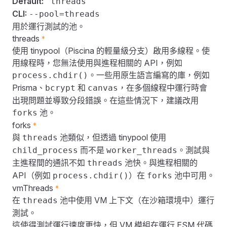
Default:
'threads'
CLI:
--pool=threads
用於運行測試的池。
threads
*
使用
tinypool
（
Piscina
的輕量級分支）啟用多線程。使
用線程時，您無法使用與進程相關的 API，例如
。一些用原生語言編寫的庫，例如
process.chdir()
Prisma、
和
，在多個線程中運行時會
bcrypt
canvas
出現問題並導致分段錯誤。在這些情況下，建議改用
池。
forks
forks
*
與
池類似，但透過
tinypool
使用
threads
而不是
。測試與
child_process
worker_threads
主進程間的通訊不如
池快。與進程相關的
threads
API（例如
）在
池中可用。
process.chdir()
forks
vmThreads
*
在
池中使用
VM 上下文
（在沙箱環境中）運行
threads
測試。
這使得測試運行速度更快，但 VM 模組在運行
ESM 代碼