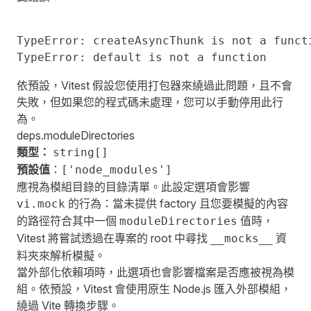
TypeError: createAsyncThunk is not a funct
TypeError: default is not a function
依預設，Vitest 假設您使用打包器來繞過此問題，且不會
失敗，但如果您的程式碼未處理，您可以手動停用此行
為。
deps.moduleDirectories
類型：
string[]
預設值
：
['node_modules']
應視為模組目錄的目錄清單。此設定選項會影響
的行為：當未提供 factory 且您要模擬的內容
vi.mock
的路徑符合其中一個
值時，
moduleDirectories
Vitest 將嘗試透過在專案的
root
中尋找
資
__mocks__
料夾來解析模擬。
當外部化依賴項時，此選項也會影響檔案是否應被視為模
組。依預設，Vitest 會使用原生 Node.js 匯入外部模組，
繞過 Vite 轉換步驟。