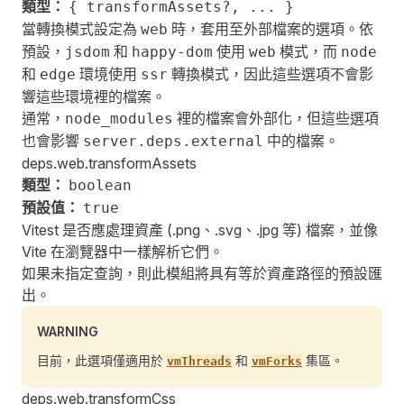
類型：
{ transformAssets?, ... }
當轉換模式設定為
時，套用至外部檔案的選項。依
web
預設，
和
使用
模式，而
jsdom
happy-dom
web
node
和
環境使用
轉換模式，因此這些選項不會影
edge
ssr
響這些環境裡的檔案。
通常，
裡的檔案會外部化，但這些選項
node_modules
也會影響
中的檔案。
server.deps.external
deps.web.transformAssets
類型：
boolean
預設值：
true
Vitest 是否應處理資產 (.png、.svg、.jpg 等) 檔案，並像
Vite 在瀏覽器中一樣解析它們。
如果未指定查詢，則此模組將具有等於資產路徑的預設匯
出。
WARNING
目前，此選項僅適用於
和
集區。
vmThreads
vmForks
deps.web.transformCss