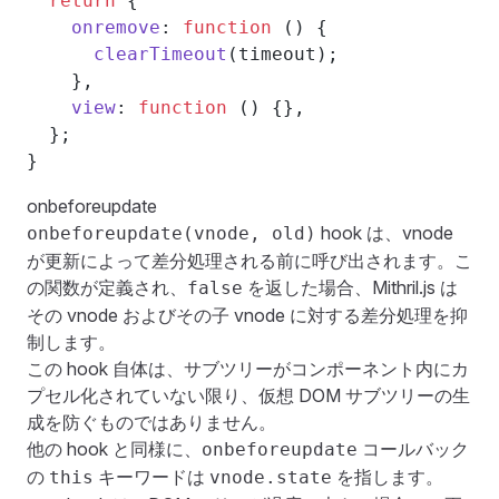
  return
 {
    onremove
: 
function
 () {
      clearTimeout
(timeout);
    },
    view
: 
function
 () {},
  };
}
onbeforeupdate
hook は、vnode
onbeforeupdate(vnode, old)
が更新によって差分処理される前に呼び出されます。こ
の関数が定義され、
を返した場合、Mithril.js は
false
その vnode およびその子 vnode に対する差分処理を抑
制します。
この hook 自体は、サブツリーがコンポーネント内にカ
プセル化されていない限り、仮想 DOM サブツリーの生
成を防ぐものではありません。
他の hook と同様に、
コールバック
onbeforeupdate
の
キーワードは
を指します。
this
vnode.state