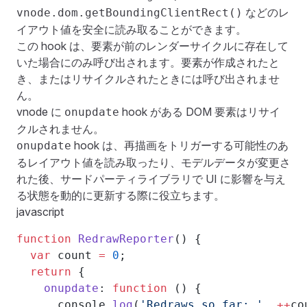
などのレ
vnode.dom.getBoundingClientRect()
イアウト値を安全に読み取ることができます。
この hook は、要素が前のレンダーサイクルに存在して
いた場合にのみ呼び出されます。要素が作成されたと
き、またはリサイクルされたときには呼び出されませ
ん。
vnode に
hook がある DOM 要素はリサイ
onupdate
クルされません。
hook は、再描画をトリガーする可能性のあ
onupdate
るレイアウト値を読み取ったり、モデルデータが変更さ
れた後、サードパーティライブラリで UI に影響を与え
る状態を動的に更新する際に役立ちます。
javascript
function
 RedrawReporter
() {
  var
 count 
=
 0
;
  return
 {
    onupdate
: 
function
 () {
      console.
log
(
'Redraws so far: '
, 
++
co