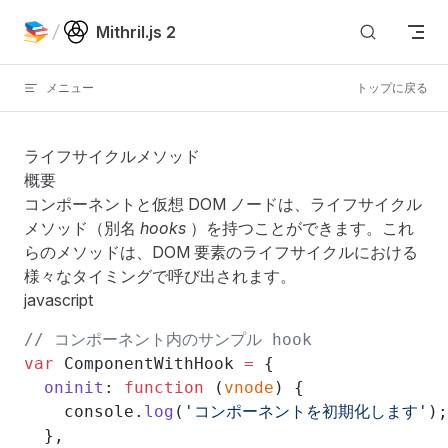
Skip to content
Mithril.js 2
メニュー
トップに戻る
ライフサイクルメソッド
概要
コンポーネント
と
仮想 DOM ノード
は、ライフサイクル
メソッド（別名
hooks
）を持つことができます。これ
らのメソッドは、DOM 要素のライフサイクルにおける
様々なタイミングで呼び出されます。
javascript
// コンポーネント内のサンプル hook
var
 ComponentWithHook 
=
 {
  oninit
: 
function
 (
vnode
) {
    console.
log
(
'コンポーネントを初期化します'
);
  },