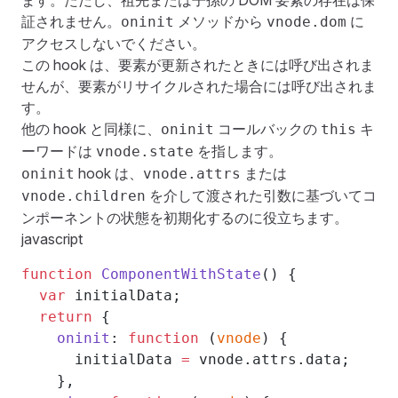
ます。ただし、祖先または子孫の DOM 要素の存在は保
証されません。
メソッドから
に
oninit
vnode.dom
アクセスしないでください。
この hook は、要素が更新されたときには呼び出されま
せんが、要素がリサイクルされた場合には呼び出されま
す。
他の hook と同様に、
コールバックの
キ
oninit
this
ーワードは
を指します。
vnode.state
hook は、
または
oninit
vnode.attrs
を介して渡された引数に基づいてコ
vnode.children
ンポーネントの状態を初期化するのに役立ちます。
javascript
function
 ComponentWithState
() {
  var
 initialData;
  return
 {
    oninit
: 
function
 (
vnode
) {
      initialData 
=
 vnode.attrs.data;
    },