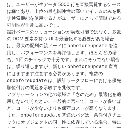
ば、ユーザーが生データ 5000 行を直接閲覧するケース
は稀であり、上位の最も関連性の高いアイテムのみを返
す検索機能を使用する方がユーザーにとって簡単である
可能性が非常に高いです。
設計ベースのソリューションが実現可能ではなく、多数
の DOM 要素を持つ UI を最適化する必要がある場合
は、最大の配列の親ノードに
を適
onbeforeupdate
用し、パフォーマンスを再評価します。ほとんどの場
合、1 回のチェックで十分です。まれにそうでない場合
は、繰り返しますが、新しい
宣言
onbeforeupdate
にはますます注意する必要があります。複数の
は、設計ワークフローにおける優先
onbeforeupdate
順位付けの問題を示唆する兆候です。
アプリケーションの他の領域に「念のため」最適化を適
用しないでください。一般的に言って、コードが多いほ
ど、コードが少ないよりも保守コストが高くなります。
また、
関連のバグは、条件付きチェ
onbeforeupdate
ックにオブジェクトの同一性に依存している場合、特に