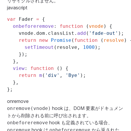
リサイクルされません。
javascript
var
 Fader 
=
 {
  onbeforeremove
: 
function
 (
vnode
) {
    vnode.dom.classList.
add
(
'fade-out'
);
    return
 new
 Promise
(
function
 (
resolve
) 
      setTimeout
(resolve, 
1000
);
    });
  },
  view
: 
function
 () {
    return
 m
(
'div'
, 
'Bye'
);
  },
};
onremove
hook は、DOM 要素がドキュメン
onremove(vnode)
トから削除される前に呼び出されます。
hook も定義されている場合、
onbeforeremove
hook は
から返された
onremove
onbeforeremove