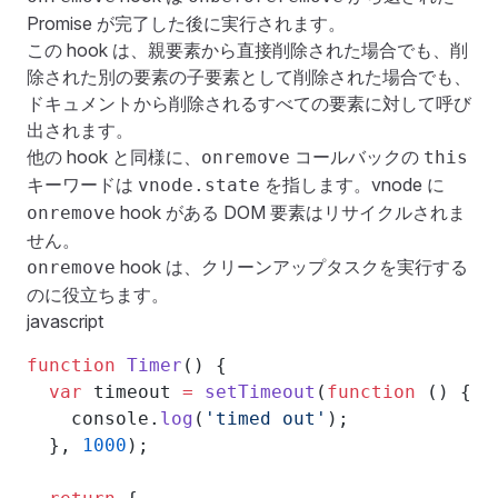
Promise が完了した後に実行されます。
この hook は、親要素から直接削除された場合でも、削
除された別の要素の子要素として削除された場合でも、
ドキュメントから削除されるすべての要素に対して呼び
出されます。
他の hook と同様に、
コールバックの
onremove
this
キーワードは
を指します。vnode に
vnode.state
hook がある DOM 要素はリサイクルされま
onremove
せん。
hook は、クリーンアップタスクを実行する
onremove
のに役立ちます。
javascript
function
 Timer
() {
  var
 timeout 
=
 setTimeout
(
function
 () {
    console.
log
(
'timed out'
);
  }, 
1000
);