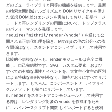
どのビューライブラリと同等の機能を提供します。最新
の検索空間削減アルゴリズムと DOM リサイクルを備え
た仮想 DOM 差分エンジンを実装しており、初期ページ
ロードと再レンダリングの両面において、トップクラス
のパフォーマンスを発揮します。
を通じて公
require("mithril/render/vnode")
開される正規化処理を除き、Mithril.js の他の部分への依
存関係はなく、スタンドアロンライブラリとして使用で
きます。
比較的小規模ながらも、render モジュールは完全に機
能し、自己完結型です。SVG、カスタム要素、および
すべての有効な属性とイベントを、大文字小文字の区別
による特殊な事例や例外なく、期待どおりにすべてサポ
ートします。もちろん、
コンポーネント
と
ライフサイ
クルメソッド
も完全にサポートしています。
をスタンドアロンモジュールとして使用す
m.render
る際は、レンダリング対象の vnode を作成するため
に、
もインポートすると便利
ハイパースクリプト関数