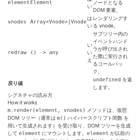
element
Element
ノードとなる
い
DOM 要素。
は
レンダリングす
vnodes
Array<Vnode>|Vnode
い
る
vnode
。
サブツリー内の
イベントハンド
い
ラが呼び出され
redraw
() -> any
い
た際に実行され
え
るコールバッ
ク。
を返
undefined
戻り値
します。
シグネチャの読み方
How it works
メソッドは、仮想
m.render(element, vnodes)
DOM ツリー（通常は
ハイパースクリプト関数
を
m()
用いて生成されます）を受け取り、DOM ツリーを生成
して
にマウントします。
が以前の
element
element