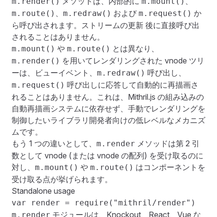
メソッドは、内部的に
、
m.render()
m.mount()
、
および
か
m.route()
m.redraw()
m.request()
ら呼び出されます。
ストリームの更新
後に直接呼び出
されることはありません。
や
とは異なり、
m.mount()
m.route()
を用いてレンダリングされた vnode ツリ
m.render()
ーは、ビューイベント、
呼び出し、
m.redraw()
呼び出しに応答して自動的に再描画さ
m.request()
れることはありません。これは、Mithril.js の組み込みの
自動再描画システムに依存せず、手動でレンダリングを
制御したいライブラリ開発者向けの低レベルなメカニズ
ムです。
もう 1 つの違いとして、
メソッドは第 2 引
m.render
数として
vnode
(または vnode の配列) を受け取るのに
対し、
や
はコンポーネントを
m.mount()
m.route()
受け取る点が挙げられます。
Standalone usage
var render = require("mithril/render")
モジュールは、Knockout、React、Vue な
m.render