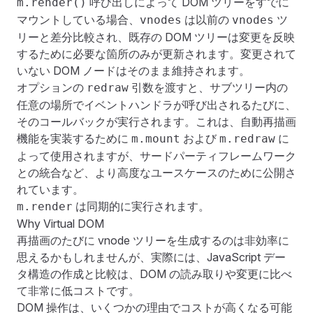
呼び出しによって DOM ツリーをすでに
m.render()
マウントしている場合、
は以前の
ツ
vnodes
vnodes
リーと差分比較され、既存の DOM ツリーは変更を反映
するために必要な箇所のみが更新されます。変更されて
いない DOM ノードはそのまま維持されます。
オプションの
引数を渡すと、サブツリー内の
redraw
任意の場所でイベントハンドラが呼び出されるたびに、
そのコールバックが実行されます。これは、
自動再描画
機能を実装するために
および
に
m.mount
m.redraw
よって使用されますが、サードパーティフレームワーク
との統合など、より高度なユースケースのために公開さ
れています。
は同期的に実行されます。
m.render
Why Virtual DOM
再描画のたびに vnode ツリーを生成するのは非効率に
思えるかもしれませんが、実際には、JavaScript デー
タ構造の作成と比較は、DOM の読み取りや変更に比べ
て非常に低コストです。
DOM 操作は、いくつかの理由でコストが高くなる可能