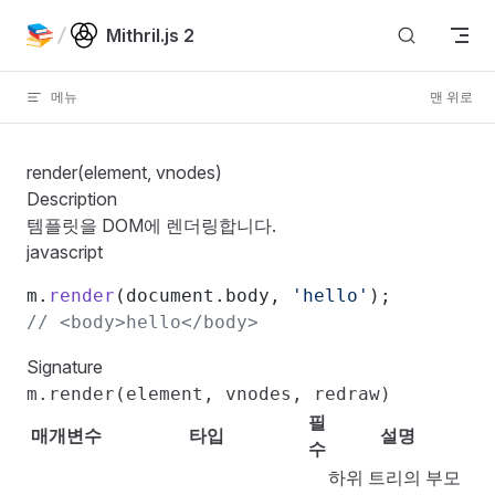
Skip to content
Mithril.js 2
메뉴
맨 위로
render(element, vnodes)
Description
템플릿을 DOM에 렌더링합니다.
javascript
m.
render
(document.body, 
'hello'
);
// <body>hello</body>
Signature
m.render(element, vnodes, redraw)
필
매개변수
타입
설명
수
하위 트리의 부모