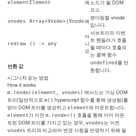
element
Element
예
노드가 될 DOM
요소
렌더링할
vnode
vnodes
Array<Vnode>|Vnode
예
입니다.
서브트리의 이벤
아
트 핸들러가 호출
redraw
() -> any
니
될 때마다 호출되
요
는 콜백 함수
를 반
undefined
반환 값
환합니다.
시그니처 읽는 방법
How it works
메서드는 가상 DOM
m.render(element, vnodes)
트리(일반적으로
hyperscript 함수
를 통해 생성됨)를
m()
받아 DOM 트리를 생성하고
에 마운트합니다.
element
가 이전
호출을 통해 이미 마운
element
m.render()
트된 DOM 트리를 가지고 있는 경우,
는 이전
vnodes
트리와 비교되어 변경 사항을 반영하기 위해 필
vnodes