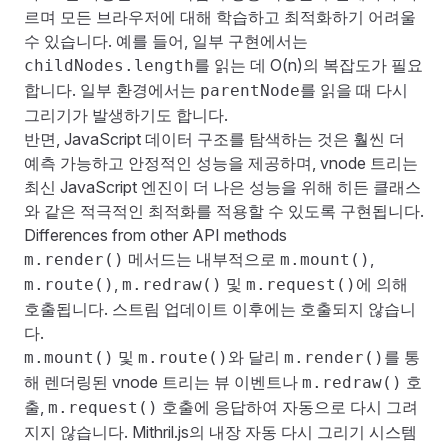
르며 모든 브라우저에 대해 학습하고 최적화하기 어려울
수 있습니다. 예를 들어, 일부 구현에서는
를 읽는 데 O(n)의 복잡도가 필요
childNodes.length
합니다. 일부 환경에서는
를 읽을 때 다시
parentNode
그리기가 발생하기도 합니다.
반면, JavaScript 데이터 구조를 탐색하는 것은 훨씬 더
예측 가능하고 안정적인 성능을 제공하며, vnode 트리는
최신 JavaScript 엔진이 더 나은 성능을 위해 히든 클래스
와 같은 적극적인 최적화를 적용할 수 있도록 구현됩니다.
Differences from other API methods
메서드는 내부적으로
,
m.render()
m.mount()
,
및
에 의해
m.route()
m.redraw()
m.request()
호출됩니다.
스트림 업데이트
이후에는 호출되지 않습니
다.
및
와 달리
를 통
m.mount()
m.route()
m.render()
해 렌더링된 vnode 트리는 뷰 이벤트나
호
m.redraw()
출,
호출에 응답하여 자동으로 다시 그려
m.request()
지지 않습니다. Mithril.js의 내장 자동 다시 그리기 시스템