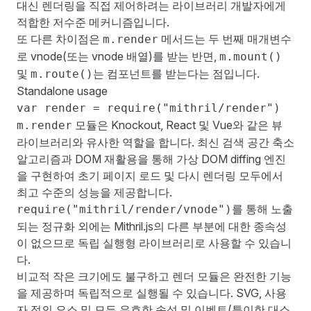
대신 렌더링을 직접 제어하려는 라이브러리 개발자에게
적합한 저수준 메커니즘입니다.
또 다른 차이점은
메서드는 두 번째 매개변수
m.render
로
vnode
(또는 vnode 배열)를 받는 반면,
m.mount()
및
는 컴포넌트를 받는다는 점입니다.
m.route()
Standalone usage
var render = require("mithril/render")
모듈은 Knockout, React 및 Vue와 같은 뷰
m.render
라이브러리와 유사한 역할을 합니다. 최신 검색 공간 축소
알고리즘과 DOM 재활용을 통해 가상 DOM diffing 엔진
을 구현하여 초기 페이지 로드 및 다시 렌더링 모두에서
최고 수준의 성능을 제공합니다.
를 통해 노출
require("mithril/render/vnode")
되는 정규화 외에는 Mithril.js의 다른 부분에 대한 종속성
이 없으므로 독립 실행형 라이브러리로 사용할 수 있습니
다.
비교적 작은 크기에도 불구하고 렌더 모듈은 완전한 기능
을 제공하며 독립적으로 실행될 수 있습니다. SVG, 사용
자 정의 요소 및 모든 유효한 속성 및 이벤트(특이한 대소