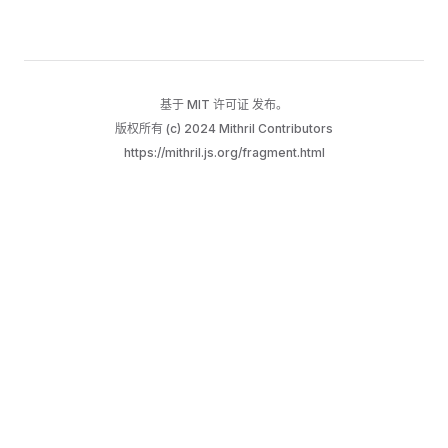
基于
MIT 许可证
发布。
版权所有 (c) 2024 Mithril Contributors
https://mithril.js.org/fragment.html