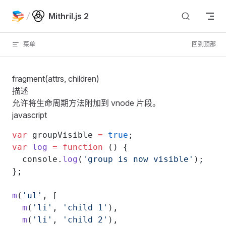
Skip to content
Mithril.js 2
菜单
回到顶部
fragment(attrs, children)
描述
允许将生命周期方法附加到
vnode
片段。
javascript
var
 groupVisible 
=
 true
;
var
 log
 =
 function
 () {
  console.
log
(
'group is now visible'
);
};
m
(
'ul'
, [
  m
(
'li'
, 
'child 1'
),
  m
(
'li'
, 
'child 2'
),