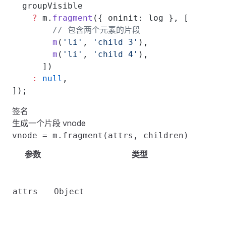
  groupVisible
    ?
 m.
fragment
({ oninit: log }, [
        // 包含两个元素的片段
        m
(
'li'
, 
'child 3'
),
        m
(
'li'
, 
'child 4'
),
      ])
    :
 null
,
]);
签名
生成一个片段
vnode
vnode = m.fragment(attrs, children)
参数
类型
attrs
Object