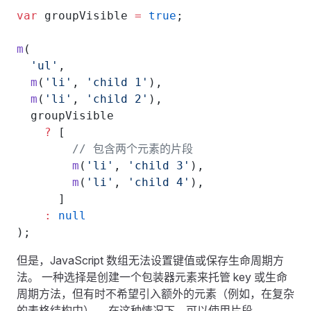
var
 groupVisible 
=
 true
;
m
(
  'ul'
,
  m
(
'li'
, 
'child 1'
),
  m
(
'li'
, 
'child 2'
),
  groupVisible
    ?
 [
        // 包含两个元素的片段
        m
(
'li'
, 
'child 3'
),
        m
(
'li'
, 
'child 4'
),
      ]
    :
 null
);
但是，JavaScript 数组无法设置键值或保存生命周期方
法。 一种选择是创建一个包装器元素来托管 key 或生命
周期方法，但有时不希望引入额外的元素（例如，在复杂
的表格结构中）。 在这种情况下，可以使用片段