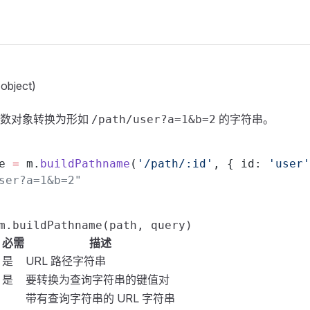
object)
参数对象转换为形如
的字符串。
/path/user?a=1&b=2
e 
=
 m.
buildPathname
(
'/path/:id'
, { id: 
'user'
ser?a=1&b=2"
m.buildPathname(path, query)
必需
描述
是
URL 路径字符串
g
是
要转换为查询字符串的键值对
t
带有查询字符串的 URL 字符串
g