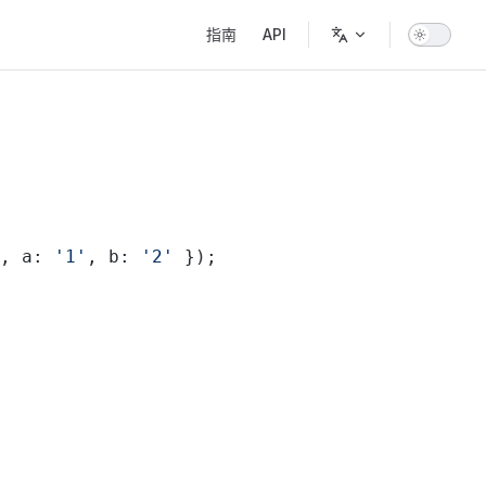
Main Navigation
指南
API
, a: 
'1'
, b: 
'2'
 });