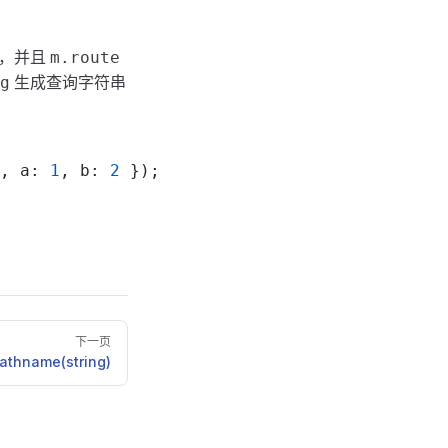
L，并且
m.route
生成查询字符串
g
, a: 
1
, b: 
2
 });
下一页
athname(string)