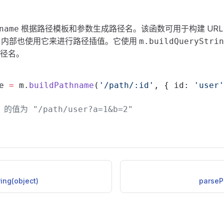
根据路径模板和参数生成
路径名
。该函数可用于构建 UR
name
内部也使用它来进行路径插值。它使用
m.buildQueryStrin
径名。
e 
=
 m.
buildPathname
(
'/path/:id'
, { id: 
'user'
e 的值为 "/path/user?a=1&b=2"
ing(object)
parseP