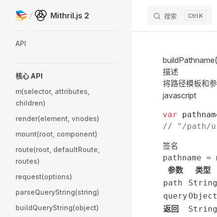
Mithril.js 2
搜索
K
Skip to content
Sidebar Navigation
API
buildPathname(
描述
核心 API
将
路径模板
和
m(selector, attributes,
javascript
children)
var
 pathnam
render(element, vnodes)
// "/path/u
mount(root, component)
签名
route(root, defaultRoute,
pathname = 
routes)
参数
类型
request(options)
path
Strin
parseQueryString(string)
query
Objec
buildQueryString(object)
返回
Strin