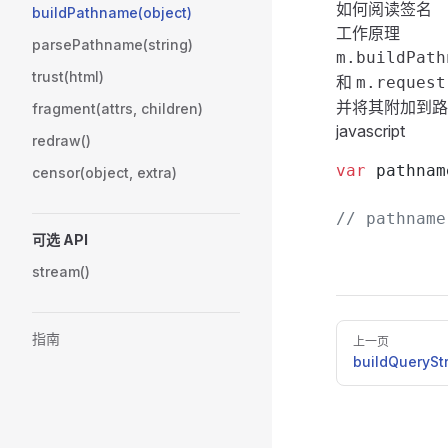
如何阅读签名
buildPathname(object)
工作原理
parsePathname(string)
m.buildPath
trust(html)
和
m.request
并将其附加到路
fragment(attrs, children)
javascript
redraw()
var
 pathnam
censor(object, extra)
// pathnam
可选 API
stream()
Pager
指南
上一页
buildQueryStr