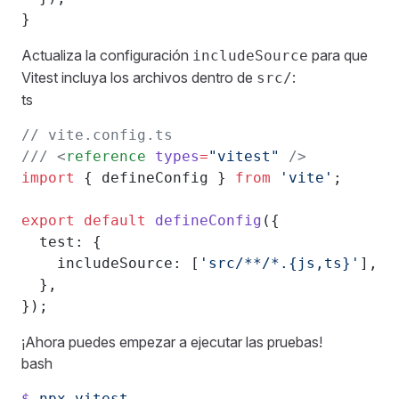
}
Actualiza la configuración
para que
includeSource
Vitest incluya los archivos dentro de
:
src/
ts
// vite.config.ts
/// <
reference
 types
=
"vitest"
 />
import
 { defineConfig } 
from
 'vite'
;
export
 default
 defineConfig
({
  test: {
    includeSource: [
'src/**/*.{js,ts}'
], 
  },
});
¡Ahora puedes empezar a ejecutar las pruebas!
bash
$
 npx
 vitest