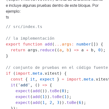
e incluye algunas pruebas dentro de este bloque. Por
ejemplo:
ts
// src/index.ts
// la implementación
export
 function
 add
(
...
args
:
 number
[]) {
  return
 args.
reduce
((
a
, 
b
) 
=>
 a 
+
 b, 
0
);
}
// conjunto de pruebas en el código fuente
if
 (
import
.
meta
.vitest) {
  const
 { 
it
, 
expect
 } 
=
 import
.
meta
.vites
  it
(
'add'
, () 
=>
 {
    expect
(
add
()).
toBe
(
0
);
    expect
(
add
(
1
)).
toBe
(
1
);
    expect
(
add
(
1
, 
2
, 
3
)).
toBe
(
6
);
  });