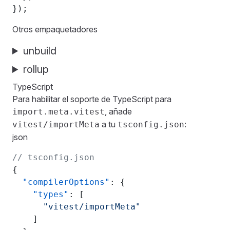
});
Otros empaquetadores
unbuild
rollup
TypeScript
Para habilitar el soporte de TypeScript para
, añade
import.meta.vitest
a tu
:
vitest/importMeta
tsconfig.json
json
// tsconfig.json
{
  "compilerOptions"
: {
    "types"
: [
      "vitest/importMeta"
    ]